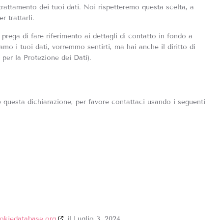
l trattamento dei tuoi dati. Noi rispetteremo questa scelta, a
 trattarli.
i prega di fare riferimento ai dettagli di contatto in fondo a
o i tuoi dati, vorremmo sentirti, ma hai anche il diritto di
à per la Protezione dei Dati).
questa dichiarazione, per favore contattaci usando i seguenti
okiedatabase.org
il Luglio 3, 2024.