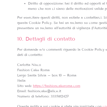
Diritto di opposizione: hai il diritto ad opporti a
meno che non ci siano delle motivazioni valide per
Per esercitare questi diritti, non esitate a contattarci. S
questa Cookie Policy. Se hai un reclamo su come gestiam
presentare un reclamo all’autorità di vigilanza (l’Autorit
10. Dettagli di contatto
Per domande e/o commenti riguardo la Cookie Policy e 
dati di contatto:
Carlotta Nisco
Fashion Cake Roma
Largo Santa Silvia – box 10 – Roma
Italia
Sito web:
https://fashioncakeroma.com
Email:
fashioncake@
alice.it
Numero di telefono: 3335812427
Questa politica sui cookie è stata sincronizzata con
co