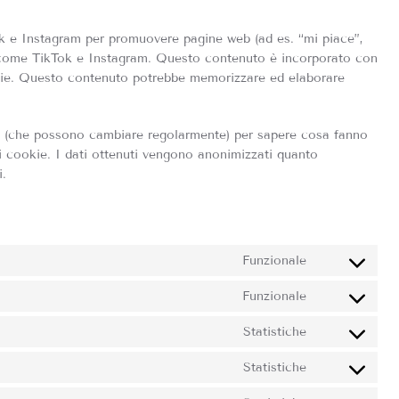
ok e Instagram per promuovere pagine web (ad es. “mi piace”,
rk come TikTok e Instagram. Questo contenuto è incorporato con
kie. Questo contenuto potrebbe memorizzare ed elaborare
ork (che possono cambiare regolarmente) per sapere cosa fanno
i cookie. I dati ottenuti vengono anonimizzati quanto
i.
Funzionale
Consent
to
Funzionale
Consent
service
to
join.chat
Statistiche
Consent
service
to
wordpress
Statistiche
Consent
service
to