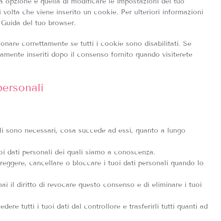
a opzione è quella di modificare le impostazioni del tuo
volta che viene inserito un cookie. Per ulteriori informazioni
e Guida del tuo browser.
onare correttamente se tutti i cookie sono disabilitati. Se
vamente inseriti dopo il consenso fornito quando visiterete
 personali
nali sono necessari, cosa succede ad essi, quanto a lungo
tuoi dati personali dei quali siamo a conoscenza.
correggere, cancellare o bloccare i tuoi dati personali quando lo
hai il diritto di revocare questo consenso e di eliminare i tuoi
chiedere tutti i tuoi dati dal controllore e trasferirli tutti quanti ad