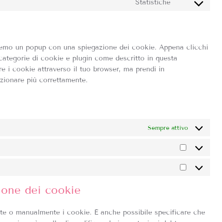
google-
Statistiche
Consent
service
analytics
to
sourcebuster
service
js
varie
reremo un popup con una spiegazione dei cookie. Appena clicchi
 categorie di cookie e plugin come descritto in questa
re i cookie attraverso il tuo browser, ma prendi in
zionare più correttamente.
Sempre attivo
Statistich
Marketing
zione dei cookie
te o manualmente i cookie. È anche possibile specificare che