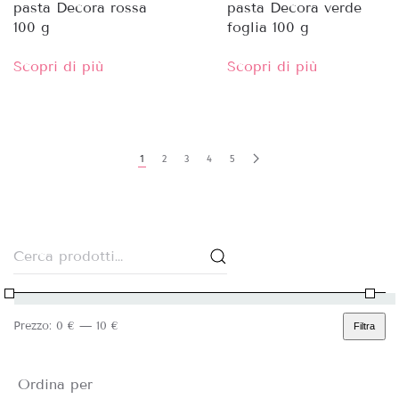
pasta Decora rossa
pasta Decora verde
100 g
foglia 100 g
Scopri di più
Scopri di più
1
2
3
4
5
Cerca:
Prezzo:
0 €
—
10 €
Filtra
Prezzo
Prezzo
Min
Max
Ordina per