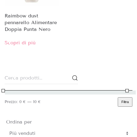
Raimbow dust
pennarello Alimentare
Doppia Punta Nero
Scopri di più
Cerca:
Prezzo:
0 €
—
10 €
Filtra
Prezzo
Prezzo
Min
Max
Ordina per
Sort Products