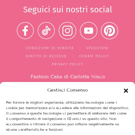
Seguici sui nostri social
CONDIZIONI DI VENDITA
SPEDIZIONI
DIRITTO DI RECESSO
COOKIE POLICY
PRIVACY POLICY
Fashion Cake di Carlotta Nisco
Gestisci Consenso
Mercato di Largo Santa Silvia
box 1/2/10
Per fornire le migliori esperienze, utilizziamo tecnologie come i
00149, Roma (RM)
cookie per memorizzare e/o accedere alle informazioni del dispositivo.
Il consenso a queste tecnologie ci permetterà di elaborare dati come
Italia
il comportamento di navigazione o ID unici su questo sito. Non
acconsentire o ritirare il consenso può influire negativamente su
alcune caratteristiche e funzioni.
Partita iva 12208751003