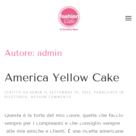
Skip to main content
Autore:
admin
America Yellow Cake
SCRITTO DA
ADMIN
IL
SETTEMBRE 29, 2023
. PUBBLICATO IN
SU
RICETTARIO
.
NESSUN COMMENTO
AMERICA
YELLOW
CAKE
Questa è la torta del mio cuore, quella che faccio
sempre per i compleanni e che consiglio sempre
alle mie amiche e clienti. È una ricetta americana