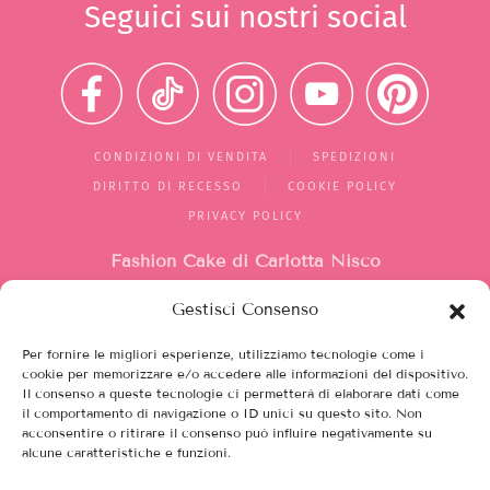
Seguici sui nostri social
CONDIZIONI DI VENDITA
SPEDIZIONI
DIRITTO DI RECESSO
COOKIE POLICY
PRIVACY POLICY
Fashion Cake di Carlotta Nisco
Gestisci Consenso
Mercato di Largo Santa Silvia
box 1/2/10
Per fornire le migliori esperienze, utilizziamo tecnologie come i
00149, Roma (RM)
cookie per memorizzare e/o accedere alle informazioni del dispositivo.
Il consenso a queste tecnologie ci permetterà di elaborare dati come
Italia
il comportamento di navigazione o ID unici su questo sito. Non
acconsentire o ritirare il consenso può influire negativamente su
alcune caratteristiche e funzioni.
Partita iva 12208751003