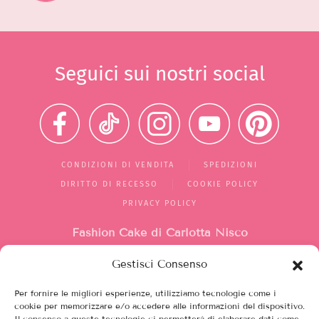
Seguici sui nostri social
CONDIZIONI DI VENDITA
SPEDIZIONI
DIRITTO DI RECESSO
COOKIE POLICY
PRIVACY POLICY
Fashion Cake di Carlotta Nisco
Gestisci Consenso
Mercato di Largo Santa Silvia
box 1/2/10
Per fornire le migliori esperienze, utilizziamo tecnologie come i
00149, Roma (RM)
cookie per memorizzare e/o accedere alle informazioni del dispositivo.
Il consenso a queste tecnologie ci permetterà di elaborare dati come