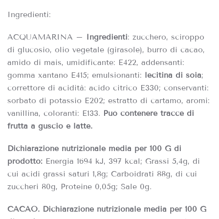
Ingredienti:
ACQUAMARINA –
Ingredienti
: zucchero, sciroppo
di glucosio, olio vegetale (girasole), burro di cacao,
amido di mais, umidificante: E422, addensanti:
gomma xantano E415; emulsionanti:
lecitina di soia
;
correttore di acidità: acido citrico E330; conservanti:
sorbato di potassio E202; estratto di cartamo, aromi:
vanillina, coloranti: E133.
Può contenere tracce di
frutta a guscio e latte.
Dichiarazione nutrizionale media per 100 G di
prodotto:
Energia 1694 kJ, 397 kcal; Grassi 5,4g, di
cui acidi grassi saturi 1,8g; Carboidrati 88g, di cui
zuccheri 80g, Proteine 0,05g; Sale 0g.
CACAO.
Dichiarazione nutrizionale media per 100 G