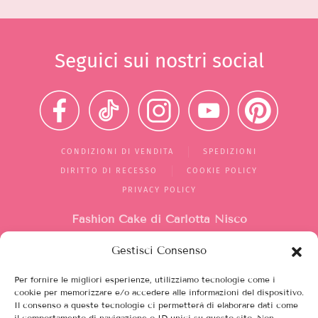
Seguici sui nostri social
CONDIZIONI DI VENDITA
SPEDIZIONI
DIRITTO DI RECESSO
COOKIE POLICY
PRIVACY POLICY
Fashion Cake di Carlotta Nisco
Gestisci Consenso
Mercato di Largo Santa Silvia
box 1/2/10
Per fornire le migliori esperienze, utilizziamo tecnologie come i
00149, Roma (RM)
cookie per memorizzare e/o accedere alle informazioni del dispositivo.
Il consenso a queste tecnologie ci permetterà di elaborare dati come
Italia
il comportamento di navigazione o ID unici su questo sito. Non