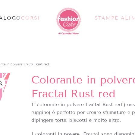
TALOGO
CORSI
STAMPE ALI
nte in polvere Fractal Rust red
Colorante in polver
Fractal Rust red
Il colorante in polvere fractal Rust red (ros
ruggine) è perfetto per creare sfumature e p
dipingere torte, biscotti e molto altro.
I coloranti in povere Fractal sono disponibi