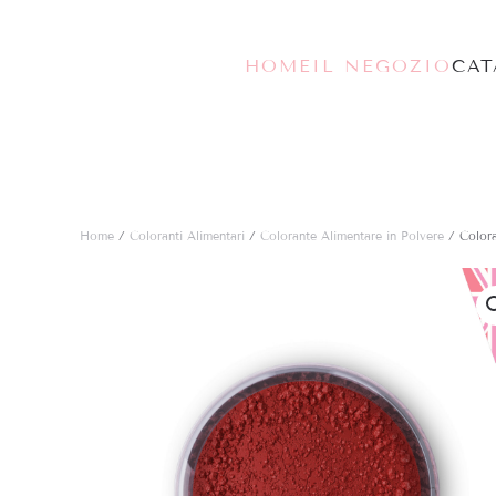
Skip to main content
HOME
IL NEGOZIO
CA
Home
/
Coloranti Alimentari
/
Colorante Alimentare in Polvere
/ Colora