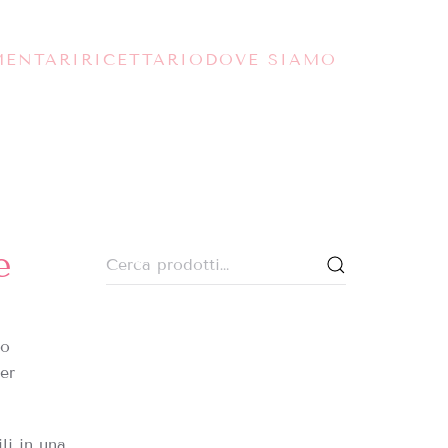
MENTARI
RICETTARIO
DOVE SIAMO
e
Cerca:
so
er
li in una