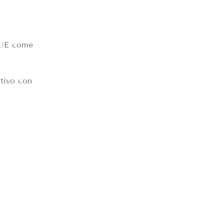
l’UE come
itivo con