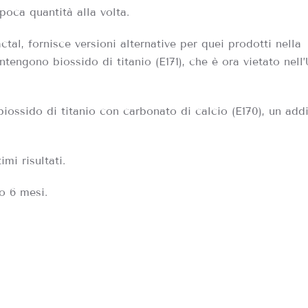
oca quantità alla volta.
ctal, fornisce versioni alternative per quei prodotti nella
ntengono biossido di titanio (E171), che è ora vietato nel
 biossido di titanio con carbonato di calcio (E170), un add
mi risultati.
o 6 mesi.