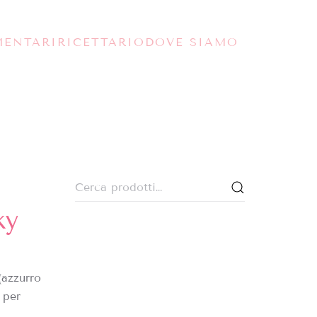
MENTARI
RICETTARIO
DOVE SIAMO
Cerca:
ky
(azzurro
 per