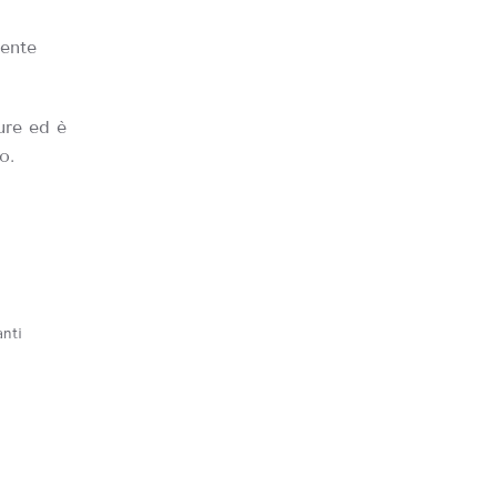
mente
ure ed è
o.
anti