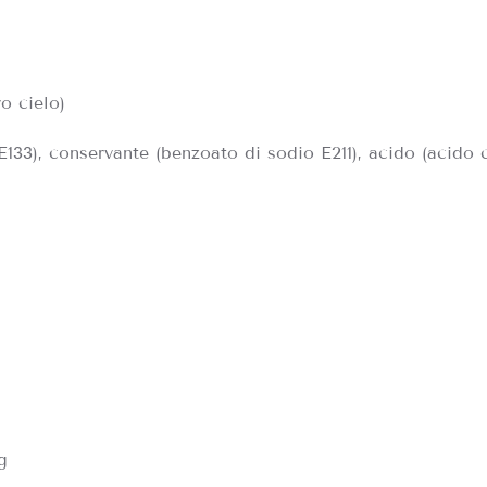
o cielo)
E133), conservante (benzoato di sodio E211), acido (acido c
g