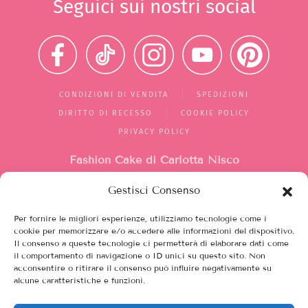
Seguici sui nostri social
CONDIZIONI DI VENDITA
SPEDIZIONI
DIRITTO DI RECESSO
COOKIE POLICY
PRIVACY POLICY
Fashion Cake di Carlotta Nisco
Gestisci Consenso
Mercato di Largo Santa Silvia
box 1/2/10
Per fornire le migliori esperienze, utilizziamo tecnologie come i
00149, Roma (RM)
cookie per memorizzare e/o accedere alle informazioni del dispositivo.
Il consenso a queste tecnologie ci permetterà di elaborare dati come
Italia
il comportamento di navigazione o ID unici su questo sito. Non
acconsentire o ritirare il consenso può influire negativamente su
alcune caratteristiche e funzioni.
Partita iva 12208751003