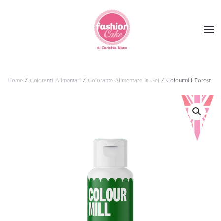
Skip to main content
Home
/
Coloranti Alimentari
/
Colorante Alimentare in Gel
/ Colourmill Forest