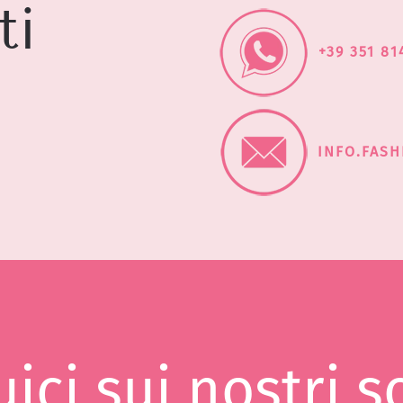
ti
+39 351 81
INFO.FAS
ici sui nostri s