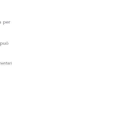
a per
 può
mentari