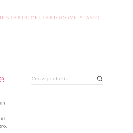
MENTARI
RICETTARIO
DOVE SIAMO
e
Cerca:
 un
o
 al
tro.