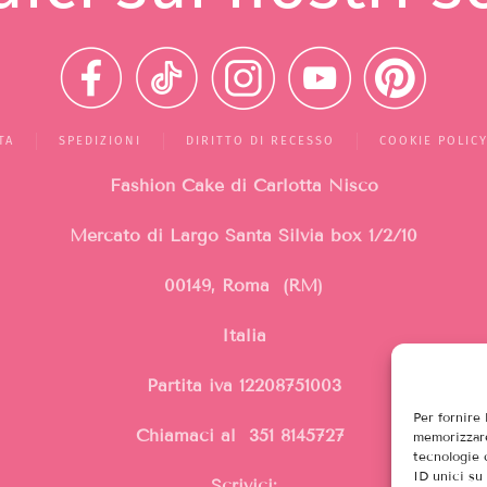
TA
SPEDIZIONI
DIRITTO DI RECESSO
COOKIE POLIC
Fashion Cake di Carlotta Nisco
Mercato di Largo Santa Silvia
box 1/2/10
00149, Roma (RM)
Italia
Partita iva 12208751003
Per fornire
Chiamaci al 351 8145727
memorizzare
tecnologie 
ID unici su
Scrivici: