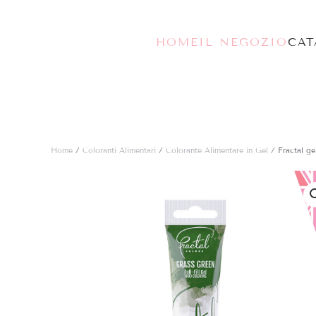
Skip to main content
HOME
IL NEGOZIO
CA
Home
/
Coloranti Alimentari
/
Colorante Alimentare in Gel
/ Fractal ge