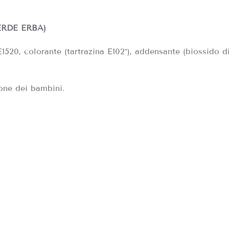
VERDE ERBA)
1520, colorante (tartrazina E102*), addensante (biossido di
zione dei bambini.