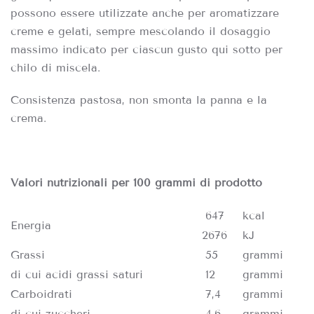
possono essere utilizzate anche per aromatizzare
creme e gelati, sempre mescolando il dosaggio
massimo indicato per ciascun gusto qui sotto per
chilo di miscela.
Consistenza pastosa, non smonta la panna e la
crema.
Valori nutrizionali per 100 grammi di prodotto
647
kcal
Energia
2676
kJ
Grassi
55
grammi
di cui acidi grassi saturi
12
grammi
Carboidrati
7,4
grammi
di cui zuccheri
4,6
grammi