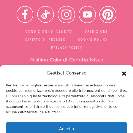
CONDIZIONI DI VENDITA
SPEDIZIONI
DIRITTO DI RECESSO
COOKIE POLICY
PRIVACY POLICY
Fashion Cake di Carlotta Nisco
Gestisci Consenso
Mercato di Largo Santa Silvia
box 1/2/10
Per fornire le migliori esperienze, utilizziamo tecnologie come i
00149, Roma (RM)
cookie per memorizzare e/o accedere alle informazioni del dispositivo.
Il consenso a queste tecnologie ci permetterà di elaborare dati come
Italia
il comportamento di navigazione o ID unici su questo sito. Non
acconsentire o ritirare il consenso può influire negativamente su
alcune caratteristiche e funzioni.
Partita iva 12208751003
Chiamaci al 351 8145727
Accetta