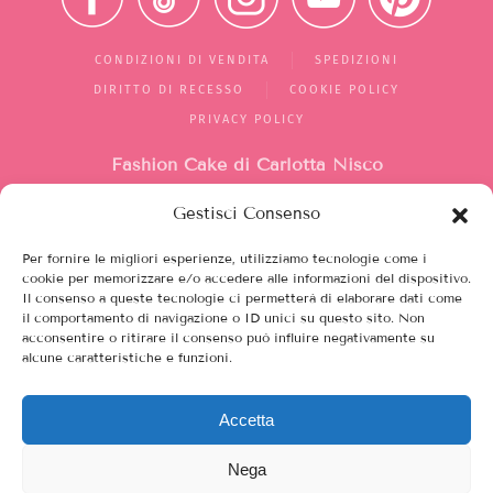
CONDIZIONI DI VENDITA
SPEDIZIONI
DIRITTO DI RECESSO
COOKIE POLICY
PRIVACY POLICY
Fashion Cake di Carlotta Nisco
Gestisci Consenso
Mercato di Largo Santa Silvia
box 1/2/10
Per fornire le migliori esperienze, utilizziamo tecnologie come i
00149, Roma (RM)
cookie per memorizzare e/o accedere alle informazioni del dispositivo.
Il consenso a queste tecnologie ci permetterà di elaborare dati come
Italia
il comportamento di navigazione o ID unici su questo sito. Non
acconsentire o ritirare il consenso può influire negativamente su
alcune caratteristiche e funzioni.
Partita iva 12208751003
Chiamaci al 351 8145727
Accetta
Scrivici:
Nega