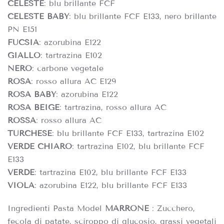
CELESTE
: blu brillante FCF
CELESTE BABY
: blu brillante FCF E133, nero brillante
PN E151
FUCSIA
: azorubina E122
GIALLO
: tartrazina E102
NERO
: carbone vegetale
ROSA
: rosso allura AC E129
ROSA BABY
: azorubina E122
ROSA BEIGE
: tartrazina, rosso allura AC
ROSSA
: rosso allura AC
TURCHESE
: blu brillante FCF E133, tartrazina E102
VERDE CHIARO
: tartrazina E102, blu brillante FCF
E133
VERDE
: tartrazina E102, blu brillante FCF E133
VIOLA
: azorubina E122, blu brillante FCF E133
Ingredienti Pasta Model
MARRONE
: Zucchero,
fecola di patate, sciroppo di glucosio, grassi vegetali